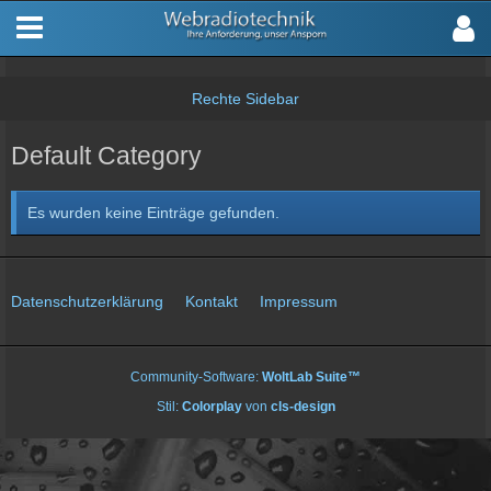
Default Category
Es wurden keine Einträge gefunden.
Datenschutzerklärung
Kontakt
Impressum
Community-Software:
WoltLab Suite™
Stil:
Colorplay
von
cls-design