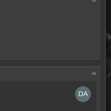
#5
#6