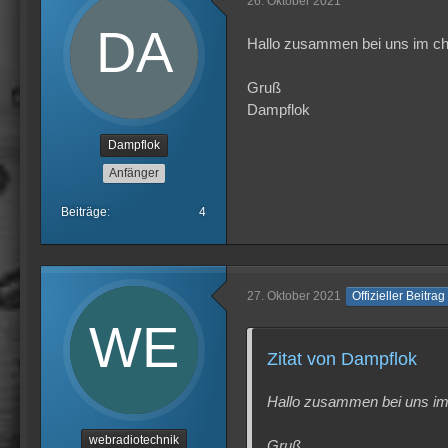
26. Oktober 2021
Hallo zusammen bei uns im chat
Gruß
Dampflok
Dampflok
Anfänger
Beiträge
4
27. Oktober 2021
Offizieller Beitrag
Zitat von Dampflok
Hallo zusammen bei uns im c
webradiotechnik
Gruß