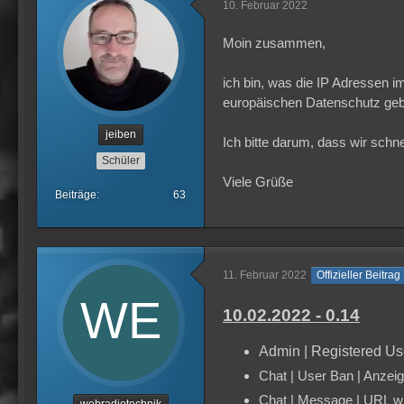
10. Februar 2022
Moin zusammen,
ich bin, was die IP Adressen i
europäischen Datenschutz gebe
jeiben
Ich bitte darum, dass wir schn
Schüler
Viele Grüße
Beiträge
63
11. Februar 2022
Offizieller Beitrag
10.02.2022 - 0.14
Admin | Registered Use
Chat | User Ban | Anzeige
Chat | Message | URL wir