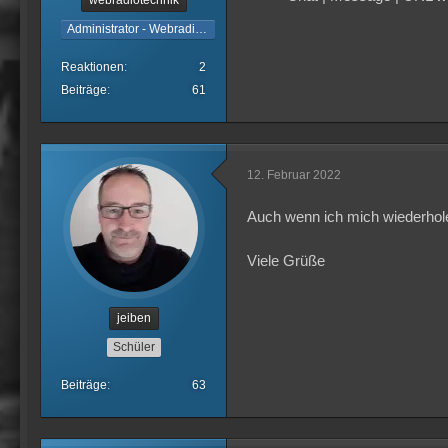
webradiotechnik
Administrator - Webradiotechnik
Reaktionen
2
Beiträge
61
12. Februar 2022
Auch wenn ich mich wiederho
Viele Grüße
jeiben
Schüler
Beiträge
63