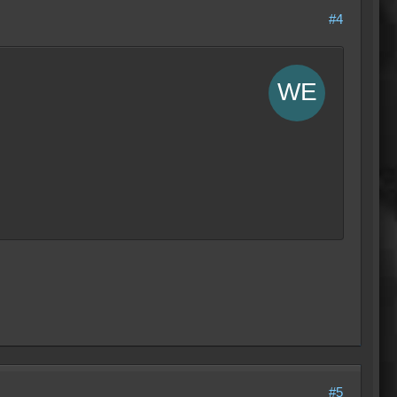
#4
#5