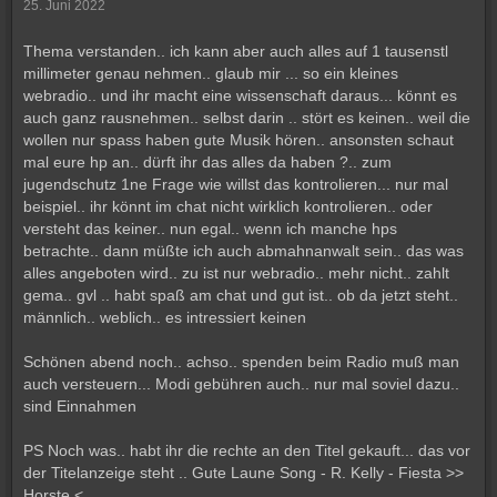
25. Juni 2022
Thema verstanden.. ich kann aber auch alles auf 1 tausenstl
millimeter genau nehmen.. glaub mir ... so ein kleines
webradio.. und ihr macht eine wissenschaft daraus... könnt es
auch ganz rausnehmen.. selbst darin .. stört es keinen.. weil die
wollen nur spass haben gute Musik hören.. ansonsten schaut
mal eure hp an.. dürft ihr das alles da haben ?.. zum
jugendschutz 1ne Frage wie willst das kontrolieren... nur mal
beispiel.. ihr könnt im chat nicht wirklich kontrolieren.. oder
versteht das keiner.. nun egal.. wenn ich manche hps
betrachte.. dann müßte ich auch abmahnanwalt sein.. das was
alles angeboten wird.. zu ist nur webradio.. mehr nicht.. zahlt
gema.. gvl .. habt spaß am chat und gut ist.. ob da jetzt steht..
männlich.. weblich.. es intressiert keinen
Schönen abend noch.. achso.. spenden beim Radio muß man
auch versteuern... Modi gebühren auch.. nur mal soviel dazu..
sind Einnahmen
PS Noch was.. habt ihr die rechte an den Titel gekauft... das vor
der Titelanzeige steht .. Gute Laune Song - R. Kelly - Fiesta >>
Horste <