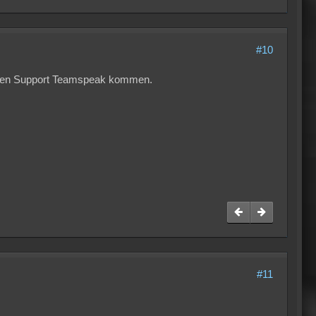
#10
 in den Support Teamspeak kommen.
#11