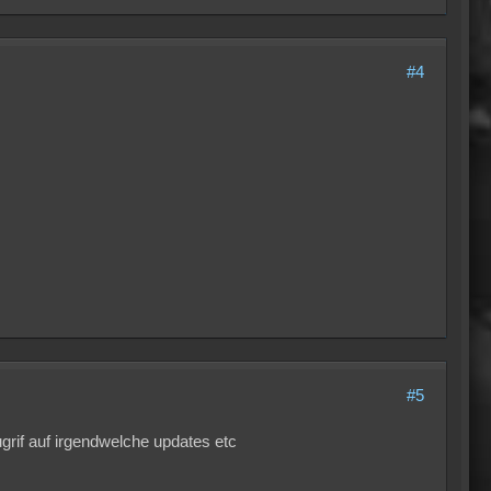
#4
#5
grif auf irgendwelche updates etc