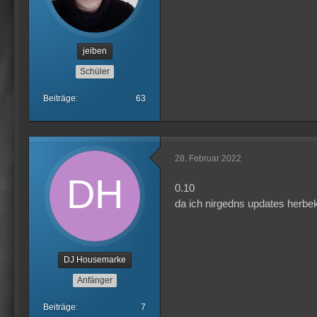
jeiben
Schüler
Beiträge
63
28. Februar 2022
0.10
da ich nirgedns updates herbek
DJ Housemarke
Anfänger
Beiträge
7