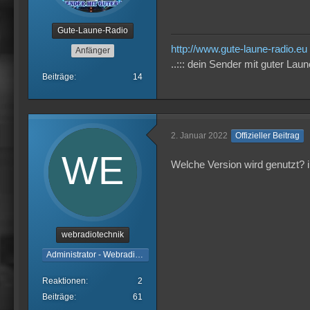
Gute-Laune-Radio
http://www.gute-laune-radio.eu
Anfänger
..::: dein Sender mit guter Laune
Beiträge
14
2. Januar 2022
Offizieller Beitrag
Welche Version wird genutzt? i
webradiotechnik
Administrator - Webradiotechnik
Reaktionen
2
Beiträge
61